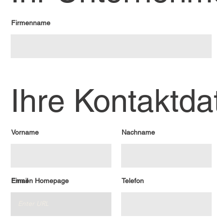
Firmenname
Ihre Kontaktda
Vorname
Nachname
Email
Firmen Homepage
Telefon